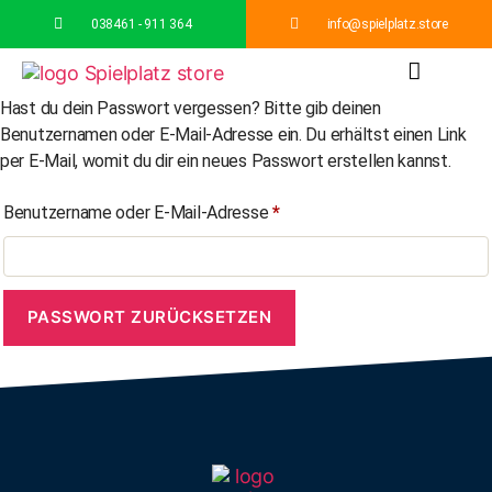
038461 - 911 364
info@spielplatz.store
Hast du dein Passwort vergessen? Bitte gib deinen
Spielgeräte
Schutzhütten
Sitzbänke
Podeste
Grünes Klassenzimmer
Benutzernamen oder E-Mail-Adresse ein. Du erhältst einen Link
per E-Mail, womit du dir ein neues Passwort erstellen kannst.
Benutzername oder E-Mail-Adresse
*
PASSWORT ZURÜCKSETZEN