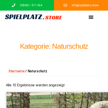
038461 - 911 364
info@spielplatz.store
Spielgeräte
Schutzhütten
Sitzbänke
Podeste
Grünes Klassenzimmer
Kategorie: Naturschutz
Startseite
/ Naturschutz
Alle 10 Ergebnisse werden angezeigt