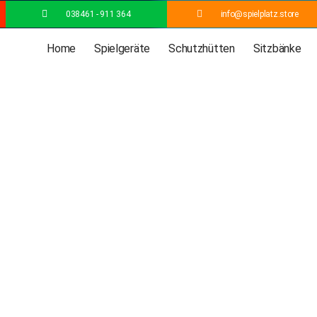
038461 - 911 364
info@spielplatz.store
Home
Spielgeräte
Schutzhütten
Sitzbänke