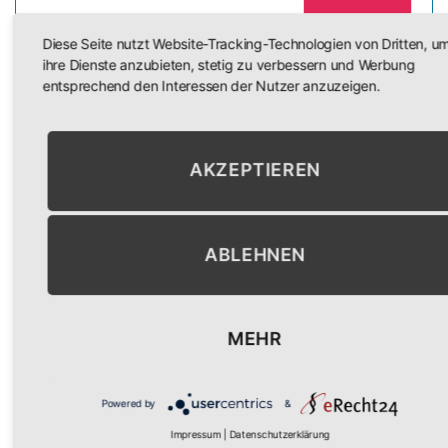
Diese Seite nutzt Website-Tracking-Technologien von Dritten, u
ihre Dienste anzubieten, stetig zu verbessern und Werbung
entsprechend den Interessen der Nutzer anzuzeigen.
ÄHNLICHE PRODUKTE
AKZEPTIEREN
Outdoor Schultafel
ABLEHNEN
1.895,00
€
MEHR
Schutzhütte „Rügen“
Powered by
&
12.375,50
€
Impressum
|
Datenschutzerklärung