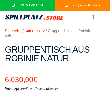
038461 - 911 364
info@spielplatz.store
Spielgeräte
Schutzhütten
Sitzbänke
Podeste
Grünes Klassenzimmer
Startseite
/
Naturschutz
/ Gruppentisch aus Robinie
natur
GRUPPENTISCH AUS
ROBINIE NATUR
6.030,00
€
Preis zzgl. MwSt. und Versandkosten